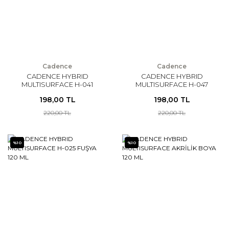
Cadence
Cadence
CADENCE HYBRID
CADENCE HYBRID
MULTISURFACE H-041
MULTISURFACE H-047
TURKUAZ 120 ML
AÇIK ADAÇAYI 120 ML
198,00 TL
198,00 TL
220,00 TL
220,00 TL
%10
%10