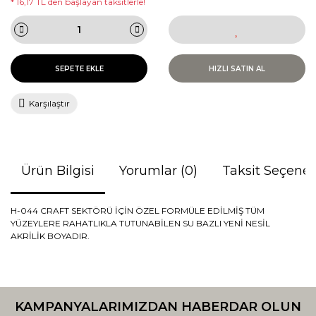
* 16,17 TL den başlayan taksitlerle!
SEPETE EKLE
HIZLI SATIN AL
Karşılaştır
Ürün Bilgisi
Yorumlar (0)
Taksit Seçenek
H-044 CRAFT SEKTÖRÜ İÇİN ÖZEL FORMÜLE EDİLMİŞ TÜM
YÜZEYLERE RAHATLIKLA TUTUNABİLEN SU BAZLI YENİ NESİL
AKRİLİK BOYADIR.
Bu ürünün fiyat bilgisi, resim, ürün açıklamalarında ve diğer
konularda yetersiz gördüğünüz noktaları öneri formunu
Bu ürüne ilk yorumu siz yapın!
kullanarak tarafımıza iletebilirsiniz.
KAMPANYALARIMIZDAN HABERDAR OLUN
Görüş ve önerileriniz için teşekkür ederiz.