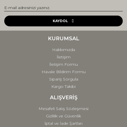
Yorum Yaz
Ürün resmi kalitesiz, bozuk veya görüntülenemiyor.
Ürün açıklamasında eksik bilgiler bulunuyor.
KAYDOL
Ürün bilgilerinde hatalar bulunuyor.
Ürün fiyatı diğer sitelerden daha pahalı.
KURUMSAL
Bu ürüne benzer farklı alternatifler olmalı.
Hakkımızda
İletişim
İletişim Formu
Havale Bildirim Formu
Sipariş Sorgula
Gönder
Kargo Takibi
ALIŞVERİŞ
Mesafeli Satış Sözleşmesi
Gizlilik ve Güvenlik
İptal ve İade Şartları