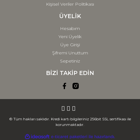
Kişisel Veriler Politikası
ÜYELİK
Hesabım
Yeni Üyelik
Üye Girişi
Şifremi Unuttum
Sepetiniz
BİZİ TAKİP EDİN
© Tüm hakları saklıdır. Kredi kartı bilgileriniz 256bit SSL sertifikası ile
korunmaktadır.
ile
ideasoft
e-