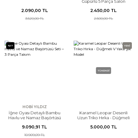
Güpürlü 5 Parça Salon
Takımı
2.090,00 TL
2.450,00 TL
3.520,00 TL
2.500,00 TL
%17
YENİ
TÜKENDİ
HOBİ YILDIZ
İğne Oyası Detaylı Bambu
Karamel Leopar Desenli
Havlu ve Namaz Başörtüsü
Uzun Triko Hırka - Düğmeli
Seti – 3 Parça Takım
V Yaka Şık Model
9.090,91 TL
5.000,00 TL
10.909,09 TL