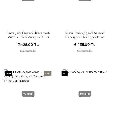
Kazayağı Desenli Karamel-
Mavi Etnik Çiçek Desenli
Kemik Triko Panço - %100
Kapüşonlu Panço - Triko
Akrilik Şık Oversize Model
Kışlık Oversize Model
7.425,00 TL
6.435,00 TL
8.250,00 TL
7.150,00 TL
%10
YENİ
%11
TÜKENDİ
TÜKENDİ