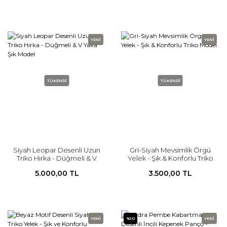
YENİ
YENİ
TÜKENDİ
TÜKENDİ
Siyah Leopar Desenli Uzun
Gri-Siyah Mevsimlik Örgü
Triko Hırka - Düğmeli & V
Yelek - Şık & Konforlu Triko
Yaka Şık Model
Model
5.000,00 TL
3.500,00 TL
YENİ
%10
YENİ