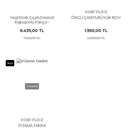
HOBİ YILDIZ
Yeşil Etnik Çiçek Desenli
ÖRGÜ ÇANTA BÜYÜK BOY
Kapüşonlu Panço -
Oversize Triko Kışlık Model
6.435,00 TL
1.950,00 TL
7.150,00 TL
2.200,00 TL
%20
TÜKENDİ
HOBİ YILDIZ
PİJAMA TAKIMI