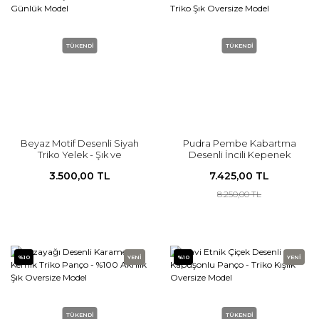
TÜKENDİ
TÜKENDİ
Beyaz Motif Desenli Siyah
Pudra Pembe Kabartma
Triko Yelek - Şık ve
Desenli İncili Kepenek
Konforlu Günlük Model
Panço - Triko Şık Oversize
3.500,00 TL
7.425,00 TL
Model
8.250,00 TL
%10
YENİ
%10
YENİ
TÜKENDİ
TÜKENDİ