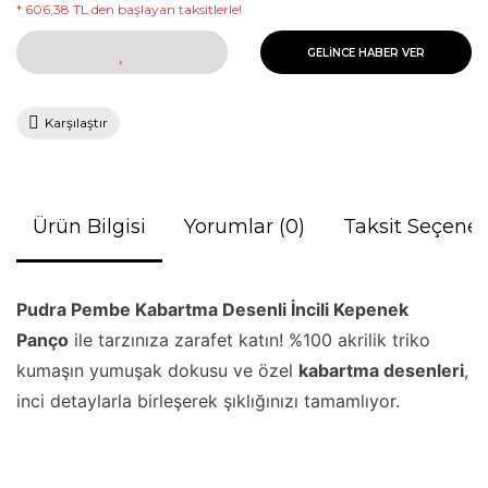
* 606,38 TL den başlayan taksitlerle!
GELİNCE HABER VER
Karşılaştır
Ürün Bilgisi
Yorumlar (0)
Taksit Seçenek
Pudra Pembe Kabartma Desenli İncili Kepenek
Panço
ile tarzınıza zarafet katın! %100 akrilik triko
kumaşın yumuşak dokusu ve özel
kabartma desenleri
,
inci detaylarla birleşerek şıklığınızı tamamlıyor.
Bu ürünün fiyat bilgisi, resim, ürün açıklamalarında ve diğer