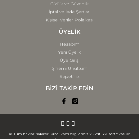
Gizlilik ve Güvenlik
İptal ve İade Şartları
Kişisel Veriler Politikası
ÜYELİK
Hesabım
Yeni Üyelik
Üye Girişi
Şifremi Unuttum
Sepetiniz
BİZİ TAKİP EDİN
© Tüm hakları saklıdır. Kredi kartı bilgileriniz 256bit SSL sertifikası ile