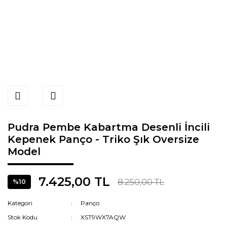
Pudra Pembe Kabartma Desenli İncili
Kepenek Panço - Triko Şık Oversize
Model
7.425,00 TL
8.250,00 TL
%10
Kategori
Panço
Stok Kodu
XST9WX7AQW