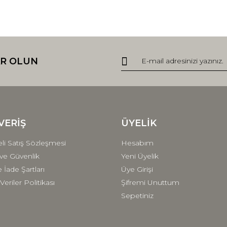
R OLUN
VERİŞ
ÜYELİK
li Satış Sözleşmesi
Hesabım
k ve Güvenlik
Yeni Üyelik
e İade Şartları
Üye Girişi
 Veriler Politikası
Şifremi Unuttum
Sepetiniz