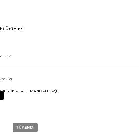
bi Ürünleri
YILDIZ
ktakiler
4
TÜKENDİ