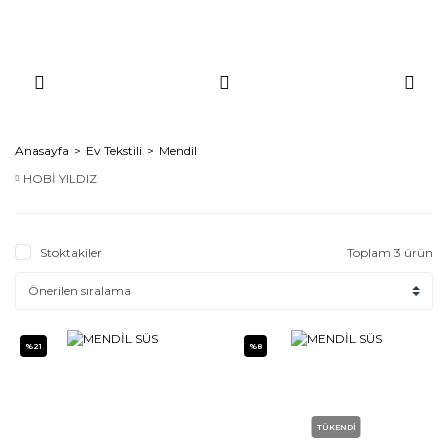
Anasayfa
Ev Tekstili
Mendil
HOBİ YILDIZ
Stoktakiler
Toplam 3 ürün
%21
%8
TÜKENDİ