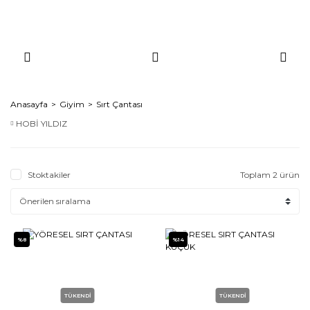
Anasayfa
Giyim
Sırt Çantası
HOBİ YILDIZ
Stoktakiler
Toplam 2 ürün
%8
%14
TÜKENDİ
TÜKENDİ