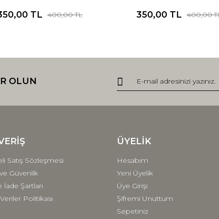
350,00 TL
350,00 TL
400,00 TL
400,00 T
R OLUN
VERİŞ
ÜYELİK
li Satış Sözleşmesi
Hesabım
k ve Güvenlik
Yeni Üyelik
e İade Şartları
Üye Girişi
 Veriler Politikası
Şifremi Unuttum
Sepetiniz