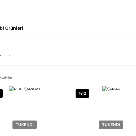
bi Ürünleri
YILDIZ
ktakiler
%12
TÜKENDİ
TÜKENDİ