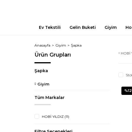
Ev Tekstili
Gelin Buketi
Giyim
Ho
Anasayfa
Giyim
Şapka
HOBİ 
Ürün Grupları
Şapka
Sto
Giyim
%12
Tüm Markalar
HOBİ YILDIZ (11)
Filtre Seçenekleri