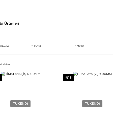
bi Ürünleri
YILDIZ
Tuva
Hello
ktakiler
%13
TÜKENDİ
TÜKENDİ