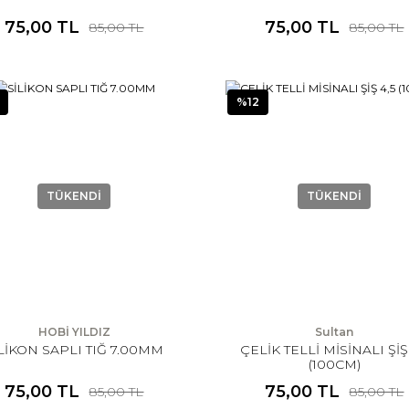
75,00 TL
75,00 TL
85,00 TL
85,00 TL
%12
TÜKENDİ
TÜKENDİ
HOBİ YILDIZ
Sultan
LİKON SAPLI TIĞ 7.00MM
ÇELİK TELLİ MİSİNALI ŞİŞ 
(100CM)
75,00 TL
75,00 TL
85,00 TL
85,00 TL