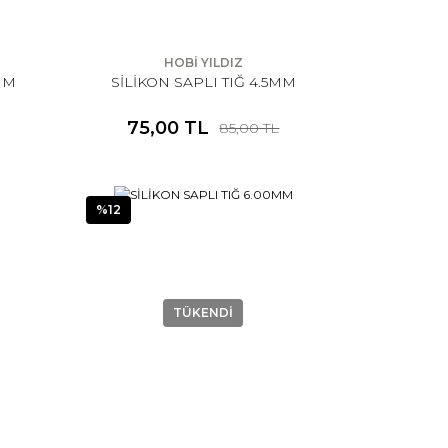
HOBİ YILDIZ
0MM
SİLİKON SAPLI TIĞ 4.5MM
75,00 TL
85,00 TL
%12
TÜKENDİ