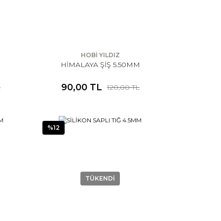
HOBİ YILDIZ
M
HİMALAYA ŞİŞ 5.50MM
90,00 TL
L
120,00 TL
%12
TÜKENDİ