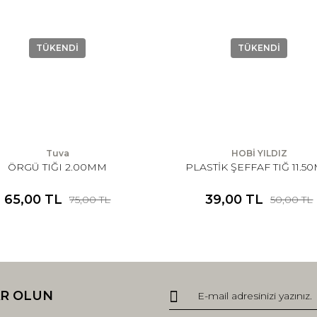
TÜKENDİ
TÜKENDİ
Tuva
HOBİ YILDIZ
ÖRGÜ TIĞI 2.00MM
PLASTİK ŞEFFAF TIĞ 11.5
65,00 TL
39,00 TL
75,00 TL
50,00 TL
R OLUN