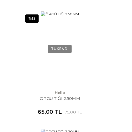
%13
TÜKENDİ
Hello
ÖRGÜ TIĞI 2.50MM
65,00 TL
75,00 TL