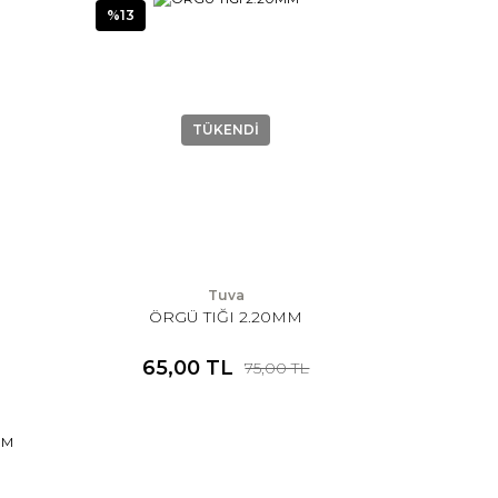
%13
TÜKENDİ
Tuva
ÖRGÜ TIĞI 2.20MM
65,00 TL
75,00 TL