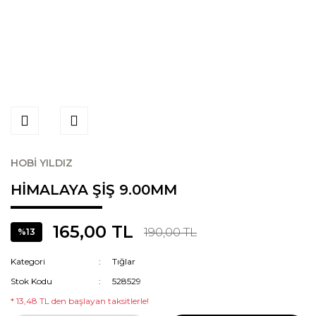
HOBİ YILDIZ
HİMALAYA ŞİŞ 9.00MM
165,00 TL
190,00 TL
%13
Kategori
Tığlar
Stok Kodu
528529
* 13,48 TL den başlayan taksitlerle!