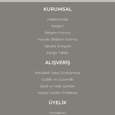
Ürün bilgilerinde hatalar bulunuyor.
Ürün fiyatı diğer sitelerden daha pahalı.
KURUMSAL
Bu ürüne benzer farklı alternatifler olmalı.
Hakkımızda
İletişim
İletişim Formu
Havale Bildirim Formu
Sipariş Sorgula
Gönder
Kargo Takibi
ALIŞVERİŞ
Mesafeli Satış Sözleşmesi
Gizlilik ve Güvenlik
İptal ve İade Şartları
Kişisel Veriler Politikası
ÜYELİK
Hesabım