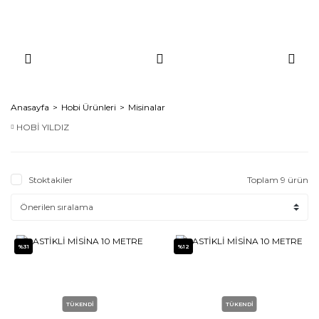
Anasayfa
Hobi Ürünleri
Misinalar
HOBİ YILDIZ
Stoktakiler
Toplam 9 ürün
%31
%12
TÜKENDİ
TÜKENDİ