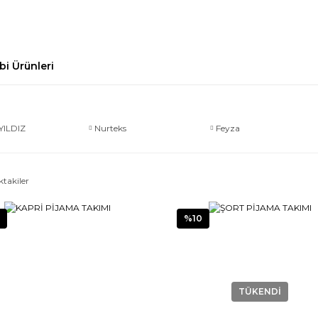
bi Ürünleri
YILDIZ
Nurteks
Feyza
ktakiler
%10
TÜKENDİ