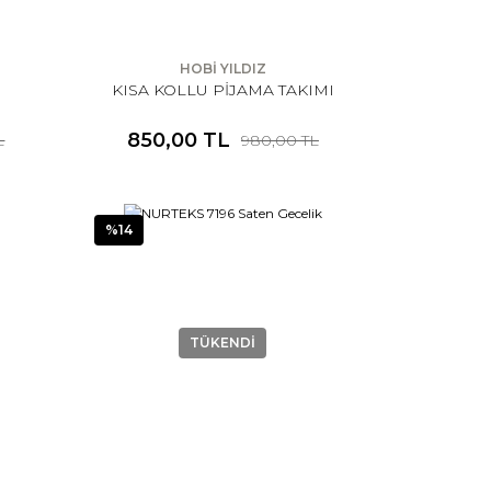
HOBİ YILDIZ
KISA KOLLU PİJAMA TAKIMI
850,00 TL
L
980,00 TL
%14
TÜKENDİ