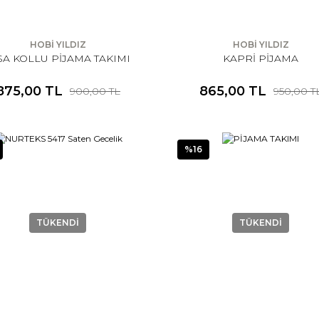
HOBİ YILDIZ
HOBİ YILDIZ
SA KOLLU PİJAMA TAKIMI
KAPRİ PİJAMA
875,00 TL
865,00 TL
900,00 TL
950,00 T
%16
TÜKENDİ
TÜKENDİ