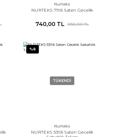
Nurteks
NURTEKS 7196 Saten Gecelik
740,00 TL
L
858,00 TL
%8
TÜKENDİ
Nurteks
lik
NURTEKS 5396 Saten Gecelik
Sabahlık Takım