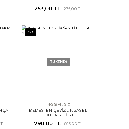
253,00 TL
L
275,00 TL
%3
TÜKENDİ
HOBİ YILDIZ
OHÇA
BEDESTEN ÇEYİZLİK ŞASELİ
BOHÇA SETİ 6 LI
790,00 TL
 TL
815,00 TL