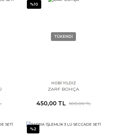
%10
TÜKENDİ
HOBİ YILDIZ
Ü
ZARF BOHÇA
450,00 TL
L
500,00 TL
%2