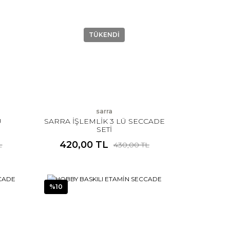
TÜKENDİ
sarra
Ü
SARRA İŞLEMLİK 3 LÜ SECCADE
SETİ
420,00 TL
L
430,00 TL
%10