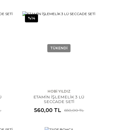
%14
TÜKENDİ
HOBİ YILDIZ
Ü
ETAMİN İŞLEMELİK 3 LÜ
SECCADE SETİ
560,00 TL
L
650,00 TL