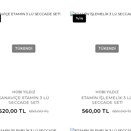
%14
TÜKENDİ
TÜKENDİ
HOBİ YILDIZ
HOBİ YILDIZ
KANAVİÇE ETAMİN 3 LÜ
ETAMİN İŞLEMELİK 3 L
SECCADE SETİ
SECCADE SETİ
620,00 TL
560,00 TL
650,00 TL
650,00 T