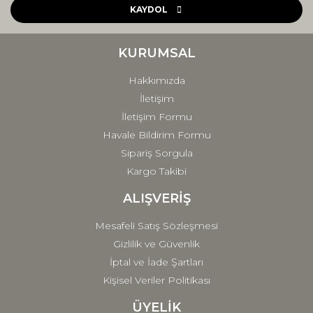
Ürün açıklamasında eksik bilgiler bulunuyor.
KAYDOL
Ürün bilgilerinde hatalar bulunuyor.
Ürün fiyatı diğer sitelerden daha pahalı.
KURUMSAL
Bu ürüne benzer farklı alternatifler olmalı.
Hakkımızda
İletişim
İletişim Formu
Havale Bildirim Formu
Sipariş Sorgula
Gönder
Kargo Takibi
ALIŞVERİŞ
Mesafeli Satış Sözleşmesi
Gizlilik ve Güvenlik
İptal ve İade Şartları
Kişisel Veriler Politikası
ÜYELİK