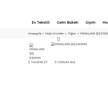
Ev Tekstili
Gelin Buketi
Giyim
Ho
Anasayfa
Hobi Ürünleri
Tığlar
HİMALAYA ŞİŞ 5.5
TAVSİYE ET
YORUM YAZ