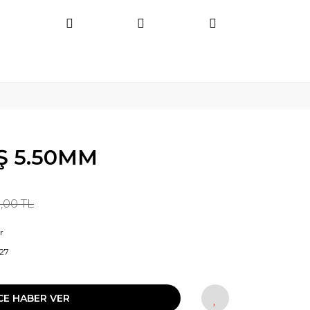
Ş 5.50MM
,00 TL
r
27
CE HABER VER