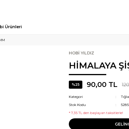
bi Ürünleri
0MM
HOBİ YILDIZ
HİMALAYA Şİ
90,00 TL
120
%25
Kategori
Tığla
Stok Kodu
5285
* 7,35 TL den başlayan taksitlerle!
GELİN