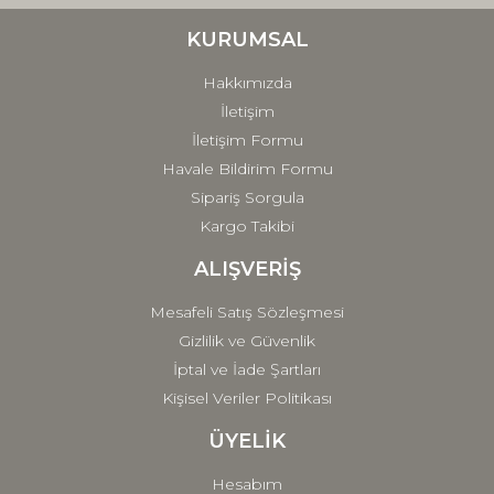
Ürün bilgilerinde hatalar bulunuyor.
Ürün fiyatı diğer sitelerden daha pahalı.
KURUMSAL
Bu ürüne benzer farklı alternatifler olmalı.
Hakkımızda
İletişim
İletişim Formu
Havale Bildirim Formu
Sipariş Sorgula
Gönder
Kargo Takibi
ALIŞVERİŞ
Mesafeli Satış Sözleşmesi
Gizlilik ve Güvenlik
İptal ve İade Şartları
Kişisel Veriler Politikası
ÜYELİK
Hesabım