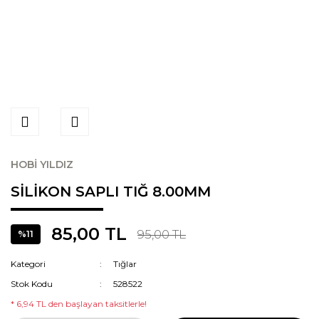
HOBİ YILDIZ
SİLİKON SAPLI TIĞ 8.00MM
85,00 TL
95,00 TL
%11
Kategori
Tığlar
Stok Kodu
528522
* 6,94 TL den başlayan taksitlerle!