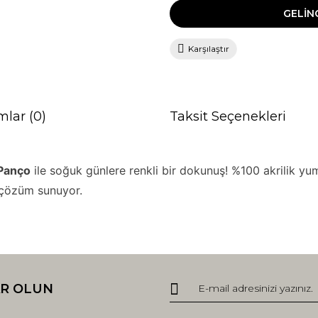
GELİN
Karşılaştır
mlar (0)
Taksit Seçenekleri
 Panço
ile soğuk günlere renkli bir dokunuş! %100 akrilik 
k çözüm sunuyor.
da ve diğer konularda yetersiz gördüğünüz noktaları öneri formunu kullana
Bu ürüne ilk yorumu siz yapın!
R OLUN
r.
Yorum Yaz