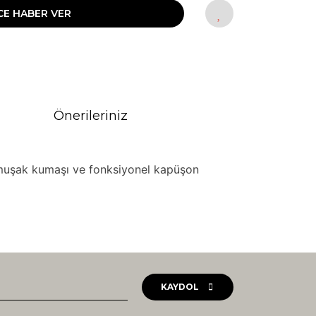
CE HABER VER
Önerileriniz
yumuşak kumaşı ve fonksiyonel kapüşon
rak tarafımıza iletebilirsiniz.
KAYDOL