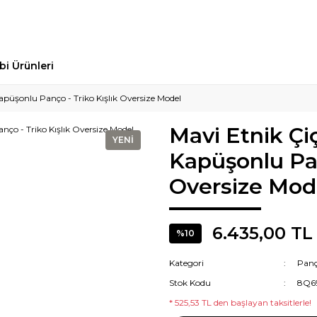
bi Ürünleri
apüşonlu Panço - Triko Kışlık Oversize Model
Mavi Etnik Çi
YENİ
Kapüşonlu Pan
Oversize Mod
6.435,00 TL
%10
Kategori
Pan
Stok Kodu
8Q6
* 525,53 TL den başlayan taksitlerle!