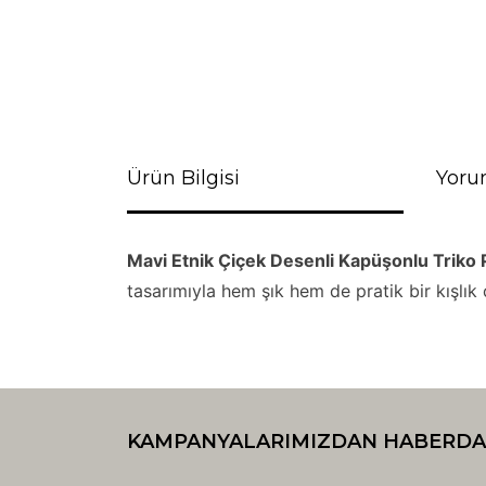
Ürün Bilgisi
Yoru
Mavi Etnik Çiçek Desenli Kapüşonlu Triko
tasarımıyla hem şık hem de pratik bir kışlı
Bu ürünün fiyat bilgisi, resim, ürün açıklamaların
Görüş ve önerileriniz için teşekkür ederiz.
KAMPANYALARIMIZDAN HABERDA
Ürün resmi kalitesiz, bozuk veya görüntülenemiyo
Ürün açıklamasında eksik bilgiler bulunuyor.