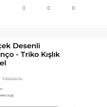
çek Desenli
ço - Triko Kışlık
el
7.150,00 TL
ço
9N9G4QE