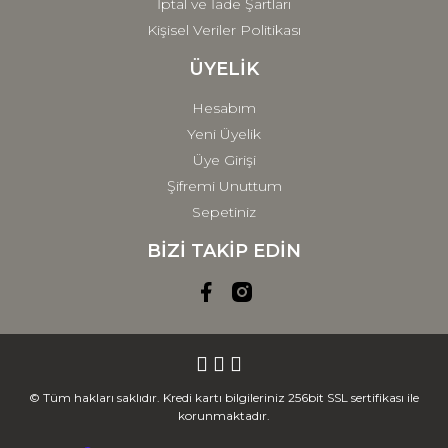
İptal ve İade Şartları
Kişisel Veriler Politikası
ÜYELİK
Hesabım
Yeni Üyelik
Üye Girişi
Şifremi Unuttum
Sepetiniz
BİZİ TAKİP EDİN
© Tüm hakları saklıdır. Kredi kartı bilgileriniz 256bit SSL sertifikası ile
korunmaktadır.