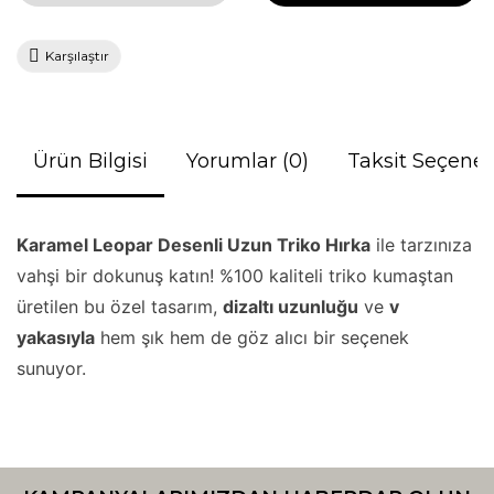
Karşılaştır
Ürün Bilgisi
Yorumlar (0)
Taksit Seçenek
Karamel Leopar Desenli Uzun Triko Hırka
ile tarzınıza
vahşi bir dokunuş katın! %100 kaliteli triko kumaştan
üretilen bu özel tasarım,
dizaltı uzunluğu
ve
v
yakasıyla
hem şık hem de göz alıcı bir seçenek
sunuyor.
Bu ürünün fiyat bilgisi, resim, ürün açıklamalarında ve diğer
konularda yetersiz gördüğünüz noktaları öneri formunu
Bu ürüne ilk yorumu siz yapın!
kullanarak tarafımıza iletebilirsiniz.