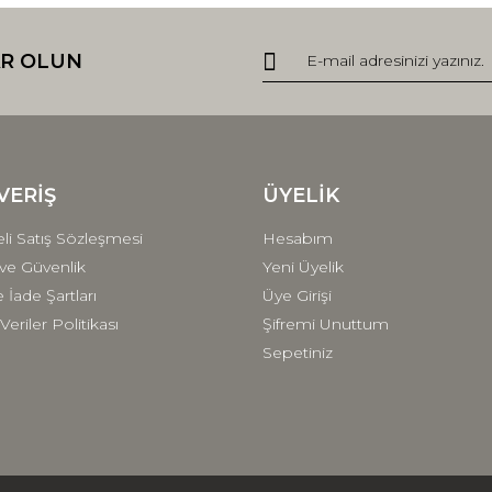
Bu ürüne ilk yorumu siz yapın!
R OLUN
r.
Yorum Yaz
VERİŞ
ÜYELİK
li Satış Sözleşmesi
Hesabım
k ve Güvenlik
Yeni Üyelik
e İade Şartları
Üye Girişi
 Veriler Politikası
Şifremi Unuttum
Gönder
Sepetiniz