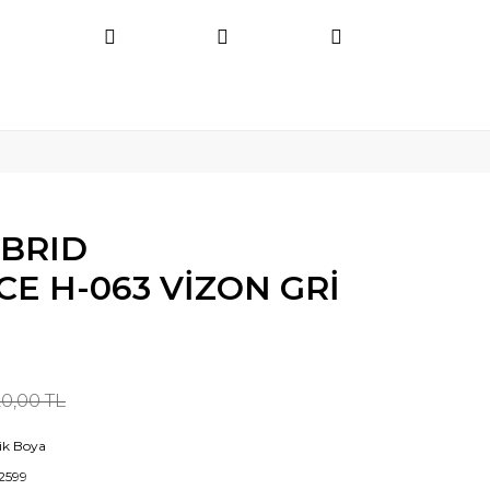
BRID
E H-063 VİZON GRİ
20,00 TL
lik Boya
12599