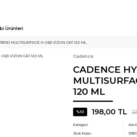
bi Ürünleri
BRID MULTISURFACE H-063 VİZON GRİ 120 ML
Cadence
CADENCE HY
MULTISURFAC
120 ML
198,00 TL
2
%10
Kategori
Akri
Stok Kodu
1518