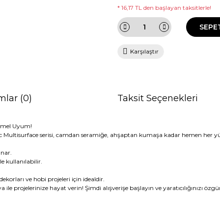
* 16,17 TL den başlayan taksitlerle!
SEPE
Karşılaştır
mlar (0)
Taksit Seçenekleri
emmel Uyum!
crylic Multisurface serisi, camdan seramiğe, ahşaptan kumaşa kadar hemen her
unar.
kullanılabilir.
rları ve hobi projeleri için idealdir.
 ile projelerinize hayat verin! Şimdi alışverişe başlayın ve yaratıcılığınızı özgü
da ve diğer konularda yetersiz gördüğünüz noktaları öneri formunu kullana