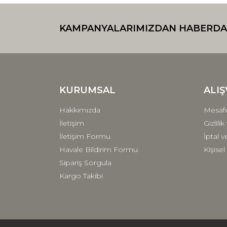
Görüş ve önerileriniz için teşekkür ederiz.
KAMPANYALARIMIZDAN HABERDA
Ürün resmi kalitesiz, bozuk veya görüntülenemiyo
Ürün açıklamasında eksik bilgiler bulunuyor.
Ürün bilgilerinde hatalar bulunuyor.
Ürün fiyatı diğer sitelerden daha pahalı.
Bu ürüne benzer farklı alternatifler olmalı.
KURUMSAL
ALIŞ
Hakkımızda
Mesafe
İletişim
Gizlili
İletişim Formu
İptal v
Havale Bildirim Formu
Kişisel
Sipariş Sorgula
Kargo Takibi