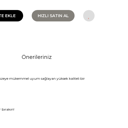
TE EKLE
HIZLI SATIN AL
Önerileriniz
 yüzeye mükemmel uyum sağlayan yüksek kaliteli bir
r bırakın!
rak tarafımıza iletebilirsiniz.