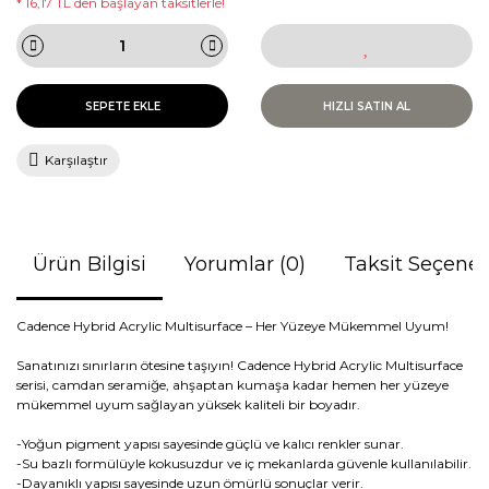
* 16,17 TL den başlayan taksitlerle!
SEPETE EKLE
HIZLI SATIN AL
Karşılaştır
Ürün Bilgisi
Yorumlar (0)
Taksit Seçenek
Cadence Hybrid Acrylic Multisurface – Her Yüzeye Mükemmel Uyum!
Sanatınızı sınırların ötesine taşıyın! Cadence Hybrid Acrylic Multisurface
serisi, camdan seramiğe, ahşaptan kumaşa kadar hemen her yüzeye
mükemmel uyum sağlayan yüksek kaliteli bir boyadır.
-Yoğun pigment yapısı sayesinde güçlü ve kalıcı renkler sunar.
-Su bazlı formülüyle kokusuzdur ve iç mekanlarda güvenle kullanılabilir.
-Dayanıklı yapısı sayesinde uzun ömürlü sonuçlar verir.