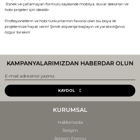
-Esnek ve çatlamayan formülü sayesinde mobilya, duvar dekorları ve
hobi projeleri için idealdir.
Profesyonellerin ve hobi tutkunlarının favorisi olan bu boya ile
projelerinize hayat verin! Şimdi alışverişe başlayın ve yaratıcılığınızı
özgür bırakın!
Bu ürünün fiyat bilgisi, resim, ürün açıklamalarında ve diğer
konularda yetersiz gördüğünüz noktaları öneri formunu
Bu ürüne ilk yorumu siz yapın!
kullanarak tarafımıza iletebilirsiniz.
KAMPANYALARIMIZDAN HABERDAR OLUN
Görüş ve önerileriniz için teşekkür ederiz.
Yorum Yaz
Ürün resmi kalitesiz, bozuk veya görüntülenemiyor.
Ürün açıklamasında eksik bilgiler bulunuyor.
KAYDOL
Ürün bilgilerinde hatalar bulunuyor.
Ürün fiyatı diğer sitelerden daha pahalı.
KURUMSAL
Bu ürüne benzer farklı alternatifler olmalı.
Hakkımızda
İletişim
İletişim Formu