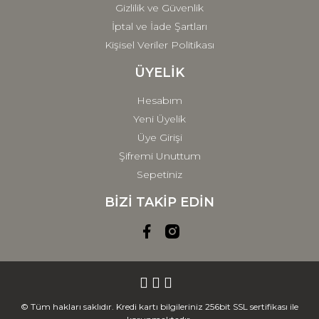
Gizlilik ve Güvenlik
İptal ve İade Şartları
Kişisel Veriler Politikası
ÜYELİK
Hesabım
Yeni Üyelik
Üye Girişi
Şifremi Unuttum
Sepetiniz
BİZİ TAKİP EDİN
© Tüm hakları saklıdır. Kredi kartı bilgileriniz 256bit SSL sertifikası ile