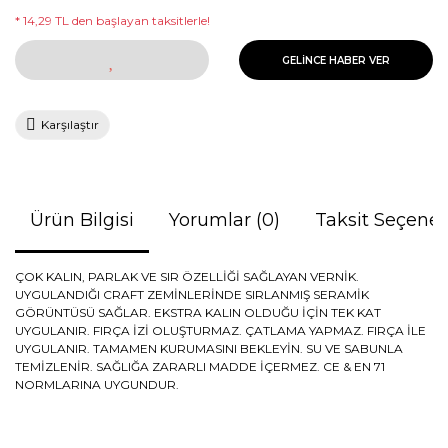
* 14,29 TL den başlayan taksitlerle!
GELİNCE HABER VER
Karşılaştır
Ürün Bilgisi
Yorumlar (0)
Taksit Seçenek
ÇOK KALIN, PARLAK VE SIR ÖZELLİĞİ SAĞLAYAN VERNİK.
UYGULANDIĞI CRAFT ZEMİNLERİNDE SIRLANMIŞ SERAMİK
GÖRÜNTÜSÜ SAĞLAR. EKSTRA KALIN OLDUĞU İÇİN TEK KAT
UYGULANIR. FIRÇA İZİ OLUŞTURMAZ. ÇATLAMA YAPMAZ. FIRÇA İLE
UYGULANIR. TAMAMEN KURUMASINI BEKLEYİN. SU VE SABUNLA
TEMİZLENİR. SAĞLIĞA ZARARLI MADDE İÇERMEZ. CE & EN 71
NORMLARINA UYGUNDUR.
Bu ürünün fiyat bilgisi, resim, ürün açıklamalarında ve diğer