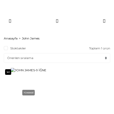
Anasayfa
John James
Stoktakiler
Toplam 1 ürün
%11
TÜKENDİ