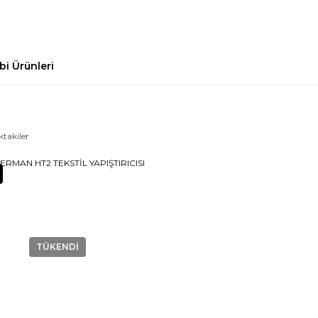
bi Ürünleri
ktakiler
TÜKENDİ