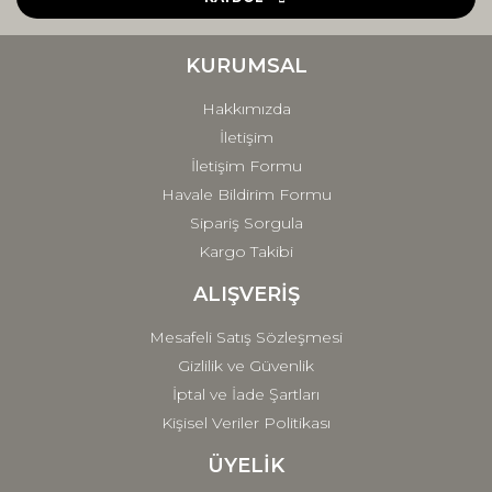
Ürün bilgilerinde hatalar bulunuyor.
Ürün fiyatı diğer sitelerden daha pahalı.
KURUMSAL
Bu ürüne benzer farklı alternatifler olmalı.
Hakkımızda
İletişim
İletişim Formu
Havale Bildirim Formu
Sipariş Sorgula
Gönder
Kargo Takibi
ALIŞVERİŞ
Mesafeli Satış Sözleşmesi
Gizlilik ve Güvenlik
İptal ve İade Şartları
Kişisel Veriler Politikası
ÜYELİK