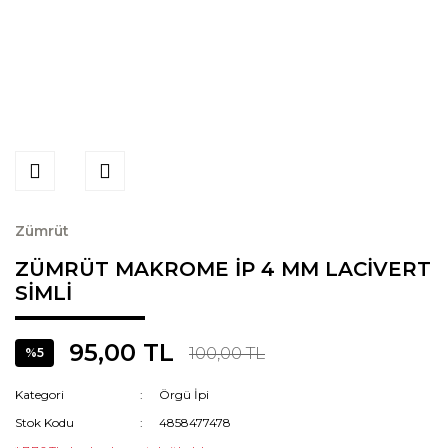
Zümrüt
ZÜMRÜT MAKROME İP 4 MM LACİVERT
SİMLİ
95,00 TL
100,00 TL
%5
Kategori
Örgü İpi
Stok Kodu
4858477478