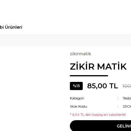
bi Ürünleri
zikirmatik
ZİKİR MATİK
85,00 TL
100
%15
Kategori
Tesb
Stok Kodu
23O
* 6,94 TL den başlayan taksitlerle!
GELİN