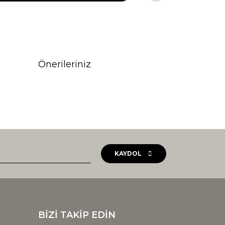
Önerileriniz
rak tarafımıza iletebilirsiniz.
KAYDOL
BİZİ TAKİP EDİN