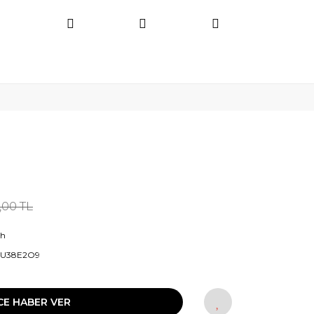
,00 TL
ih
IU38E2O9
CE HABER VER