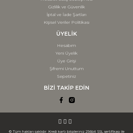
Gizlilik ve Güvenlik
İptal ve İade Şartları
Kişisel Veriler Politikası
ÜYELİK
Hesabım
Yeni Üyelik
Üye Girişi
Şifremi Unuttum
Sepetiniz
BİZİ TAKİP EDİN
© Tüm hakları saklıdır. Kredi kartı bilgileriniz 256bit SSL sertifikası ile