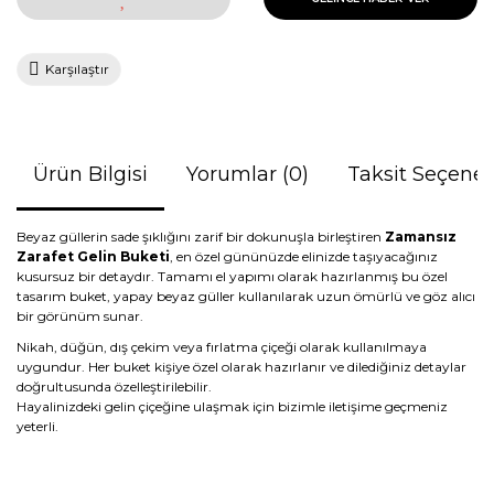
Karşılaştır
Ürün Bilgisi
Yorumlar (0)
Taksit Seçenek
Beyaz güllerin sade şıklığını zarif bir dokunuşla birleştiren
Zamansız
Zarafet Gelin Buketi
, en özel gününüzde elinizde taşıyacağınız
kusursuz bir detaydır. Tamamı el yapımı olarak hazırlanmış bu özel
tasarım buket, yapay beyaz güller kullanılarak uzun ömürlü ve göz alıcı
bir görünüm sunar.
Nikah, düğün, dış çekim veya fırlatma çiçeği olarak kullanılmaya
uygundur. Her buket kişiye özel olarak hazırlanır ve dilediğiniz detaylar
doğrultusunda özelleştirilebilir.
Hayalinizdeki gelin çiçeğine ulaşmak için bizimle iletişime geçmeniz
yeterli.
Bu ürünün fiyat bilgisi, resim, ürün açıklamalarında ve diğer