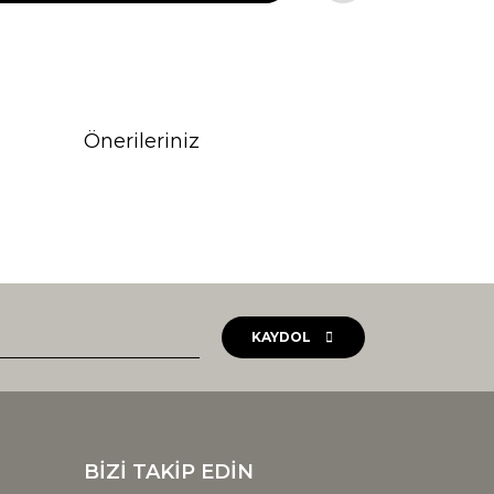
Önerileriniz
rak tarafımıza iletebilirsiniz.
KAYDOL
BİZİ TAKİP EDİN