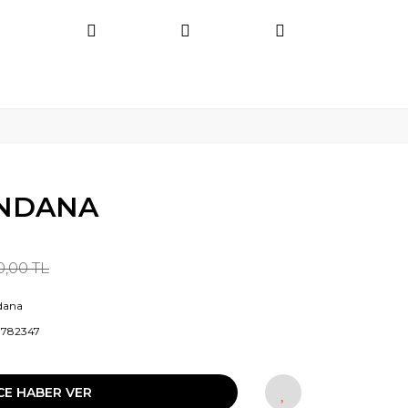
ANDANA
0,00 TL
dana
3782347
CE HABER VER