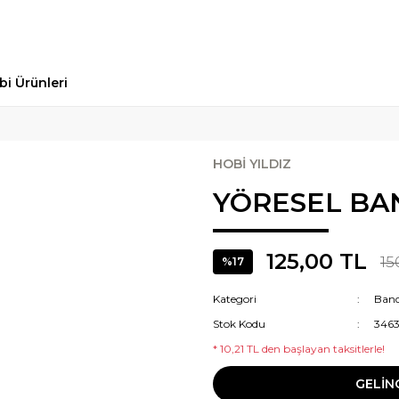
bi Ürünleri
HOBİ YILDIZ
YÖRESEL B
125,00 TL
15
%17
Kategori
Ban
Stok Kodu
346
* 10,21 TL den başlayan taksitlerle!
GELİN