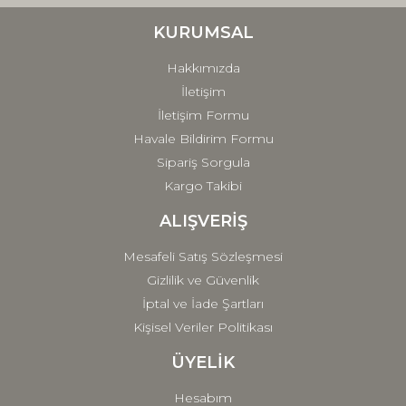
Ürün bilgilerinde hatalar bulunuyor.
Ürün fiyatı diğer sitelerden daha pahalı.
KURUMSAL
Bu ürüne benzer farklı alternatifler olmalı.
Hakkımızda
İletişim
İletişim Formu
Havale Bildirim Formu
Sipariş Sorgula
Gönder
Kargo Takibi
ALIŞVERİŞ
Mesafeli Satış Sözleşmesi
Gizlilik ve Güvenlik
İptal ve İade Şartları
Kişisel Veriler Politikası
ÜYELİK
Hesabım