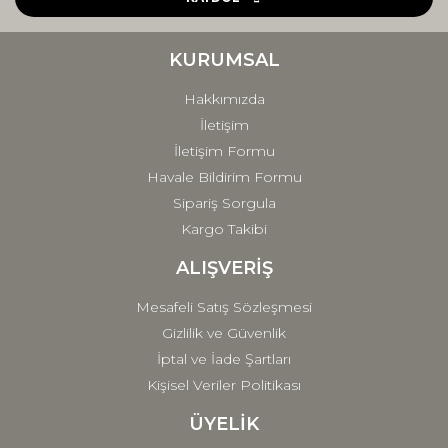
Ürün bilgilerinde hatalar bulunuyor.
Ürün fiyatı diğer sitelerden daha pahalı.
KURUMSAL
Bu ürüne benzer farklı alternatifler olmalı.
Hakkımızda
İletişim
İletişim Formu
Havale Bildirim Formu
Sipariş Sorgula
Gönder
Kargo Takibi
ALIŞVERİŞ
Mesafeli Satış Sözleşmesi
Gizlilik ve Güvenlik
İptal ve İade Şartları
Kişisel Veriler Politikası
ÜYELİK