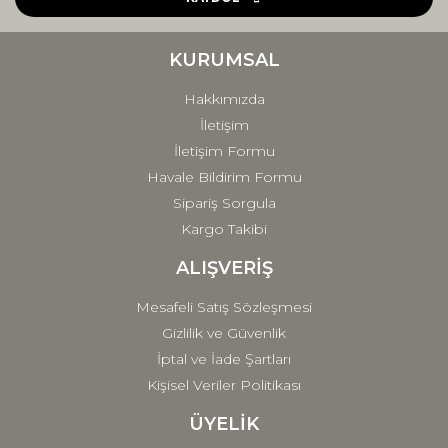
Ürün bilgilerinde hatalar bulunuyor.
Ürün fiyatı diğer sitelerden daha pahalı.
KURUMSAL
Bu ürüne benzer farklı alternatifler olmalı.
Hakkımızda
İletişim
İletişim Formu
Havale Bildirim Formu
Sipariş Sorgula
Gönder
Kargo Takibi
ALIŞVERİŞ
Mesafeli Satış Sözleşmesi
Gizlilik ve Güvenlik
İptal ve İade Şartları
Kişisel Veriler Politikası
ÜYELİK