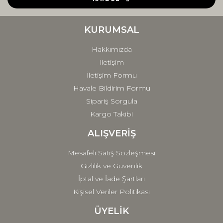
Ürün bilgilerinde hatalar bulunuyor.
Ürün fiyatı diğer sitelerden daha pahalı.
KURUMSAL
Bu ürüne benzer farklı alternatifler olmalı.
Hakkımızda
İletişim
İletişim Formu
Havale Bildirim Formu
Sipariş Sorgula
Gönder
Kargo Takibi
ALIŞVERİŞ
Mesafeli Satış Sözleşmesi
Gizlilik ve Güvenlik
İptal ve İade Şartları
Kişisel Veriler Politikası
ÜYELİK