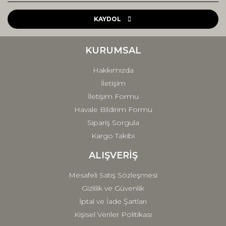
Ürün resmi kalitesiz, bozuk veya görüntülenemiyor.
Ürün açıklamasında eksik bilgiler bulunuyor.
KAYDOL
Ürün bilgilerinde hatalar bulunuyor.
Ürün fiyatı diğer sitelerden daha pahalı.
KURUMSAL
Bu ürüne benzer farklı alternatifler olmalı.
Hakkımızda
İletişim
İletişim Formu
Havale Bildirim Formu
Sipariş Sorgula
Gönder
Kargo Takibi
ALIŞVERİŞ
Mesafeli Satış Sözleşmesi
Gizlilik ve Güvenlik
İptal ve İade Şartları
Kişisel Veriler Politikası