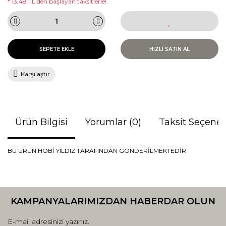
* 13,48 TL den başlayan taksitlerle!
SEPETE EKLE
HIZLI SATIN AL
Karşılaştır
Ürün Bilgisi
Yorumlar (0)
Taksit Seçenek
BU ÜRÜN HOBİ YILDIZ TARAFINDAN GÖNDERİLMEKTEDİR
Bu ürünün fiyat bilgisi, resim, ürün açıklamalarında ve diğer
konularda yetersiz gördüğünüz noktaları öneri formunu
Bu ürüne ilk yorumu siz yapın!
kullanarak tarafımıza iletebilirsiniz.
KAMPANYALARIMIZDAN HABERDAR OLUN
Görüş ve önerileriniz için teşekkür ederiz.
Yorum Yaz