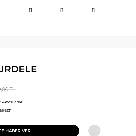
URDELE
0,00 TL
r Aksesuarlar
896531
CE HABER VER