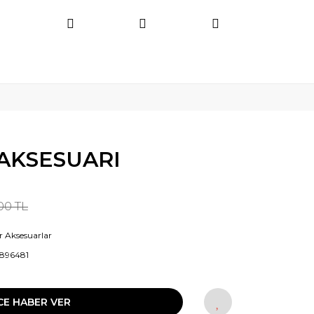
 AKSESUARI
00 TL
r Aksesuarlar
896481
CE HABER VER