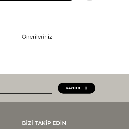
Önerileriniz
rak tarafımıza iletebilirsiniz.
KAYDOL
BİZİ TAKİP EDİN