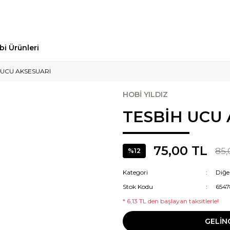
bi Ürünleri
 UCU AKSESUARI
HOBİ YILDIZ
TESBİH UCU
75,00 TL
85,
%12
Kategori
Diğe
Stok Kodu
6547
* 6,13 TL den başlayan taksitlerle!
GELİN