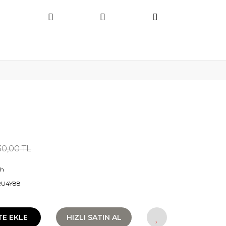
30,00 TL
ih
RU4Y88
TE EKLE
HIZLI SATIN AL