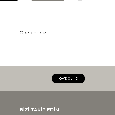
Önerileriniz
rak tarafımıza iletebilirsiniz.
KAYDOL
BİZİ TAKİP EDİN