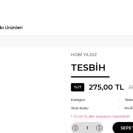
bi Ürünleri
HOBİ YILDIZ
TESBİH
275,00 TL
3
%17
Kategori
Tesb
Stok Kodu
K4J
* 22,46 TL den başlayan taksitlerle!
SEPE