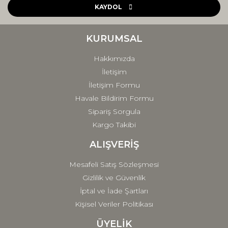
Ürün açıklamasında eksik bilgiler bulunuyor.
KAYDOL
Ürün bilgilerinde hatalar bulunuyor.
Ürün fiyatı diğer sitelerden daha pahalı.
KURUMSAL
Bu ürüne benzer farklı alternatifler olmalı.
Hakkımızda
İletişim
İletişim Formu
Havale Bildirim Formu
Sipariş Sorgula
Gönder
Kargo Takibi
ALIŞVERİŞ
Mesafeli Satış Sözleşmesi
Gizlilik ve Güvenlik
İptal ve İade Şartları
Kişisel Veriler Politikası
ÜYELİK