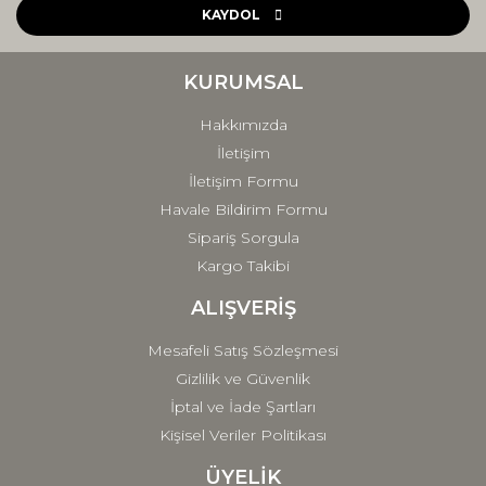
Ürün açıklamasında eksik bilgiler bulunuyor.
KAYDOL
Ürün bilgilerinde hatalar bulunuyor.
Ürün fiyatı diğer sitelerden daha pahalı.
KURUMSAL
Bu ürüne benzer farklı alternatifler olmalı.
Hakkımızda
İletişim
İletişim Formu
Havale Bildirim Formu
Sipariş Sorgula
Gönder
Kargo Takibi
ALIŞVERİŞ
Mesafeli Satış Sözleşmesi
Gizlilik ve Güvenlik
İptal ve İade Şartları
Kişisel Veriler Politikası
ÜYELİK