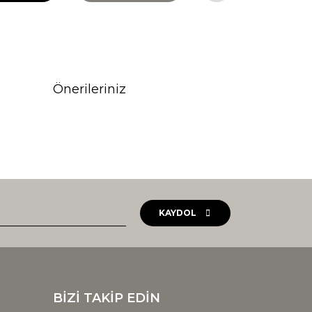
Önerileriniz
rak tarafımıza iletebilirsiniz.
KAYDOL
BİZİ TAKİP EDİN