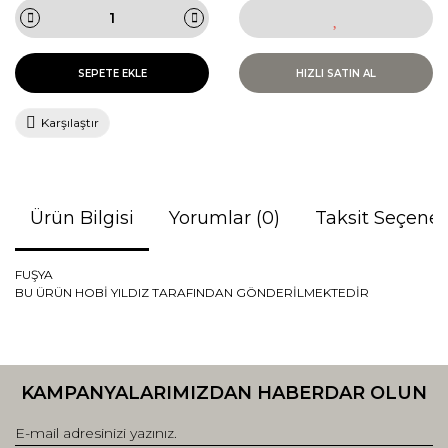
SEPETE EKLE
HIZLI SATIN AL
Karşılaştır
Ürün Bilgisi
Yorumlar (0)
Taksit Seçenek
FUŞYA
BU ÜRÜN HOBİ YILDIZ TARAFINDAN GÖNDERİLMEKTEDİR
Bu ürünün fiyat bilgisi, resim, ürün açıklamalarında ve diğer
konularda yetersiz gördüğünüz noktaları öneri formunu
Bu ürüne ilk yorumu siz yapın!
kullanarak tarafımıza iletebilirsiniz.
KAMPANYALARIMIZDAN HABERDAR OLUN
Görüş ve önerileriniz için teşekkür ederiz.
Yorum Yaz