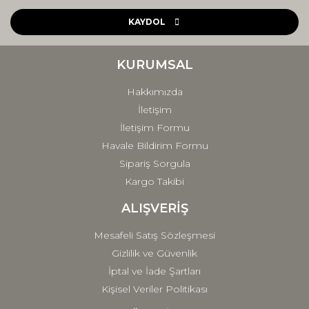
Ürün resmi kalitesiz, bozuk veya görüntülenemiyor.
Ürün açıklamasında eksik bilgiler bulunuyor.
KAYDOL
Ürün bilgilerinde hatalar bulunuyor.
Ürün fiyatı diğer sitelerden daha pahalı.
KURUMSAL
Bu ürüne benzer farklı alternatifler olmalı.
Hakkımızda
İletişim
İletişim Formu
Havale Bildirim Formu
Sipariş Sorgula
Gönder
Kargo Takibi
ALIŞVERİŞ
Mesafeli Satış Sözleşmesi
Gizlilik ve Güvenlik
İptal ve İade Şartları
Kişisel Veriler Politikası