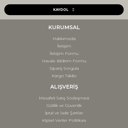
Ürün resmi kalitesiz, bozuk veya görüntülenemiyor.
Ürün açıklamasında eksik bilgiler bulunuyor.
KAYDOL
Ürün bilgilerinde hatalar bulunuyor.
Ürün fiyatı diğer sitelerden daha pahalı.
KURUMSAL
Bu ürüne benzer farklı alternatifler olmalı.
Hakkımızda
İletişim
İletişim Formu
Havale Bildirim Formu
Sipariş Sorgula
Gönder
Kargo Takibi
ALIŞVERİŞ
Mesafeli Satış Sözleşmesi
Gizlilik ve Güvenlik
İptal ve İade Şartları
Kişisel Veriler Politikası