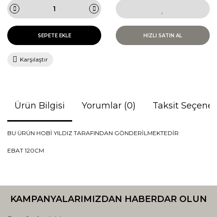
SEPETE EKLE
HIZLI SATIN AL
Karşılaştır
Ürün Bilgisi
Yorumlar (0)
Taksit Seçenek
BU ÜRÜN HOBİ YILDIZ TARAFINDAN GÖNDERİLMEKTEDİR
EBAT 120CM
Bu ürünün fiyat bilgisi, resim, ürün açıklamalarında ve diğer
konularda yetersiz gördüğünüz noktaları öneri formunu
Bu ürüne ilk yorumu siz yapın!
kullanarak tarafımıza iletebilirsiniz.
KAMPANYALARIMIZDAN HABERDAR OLUN
Görüş ve önerileriniz için teşekkür ederiz.