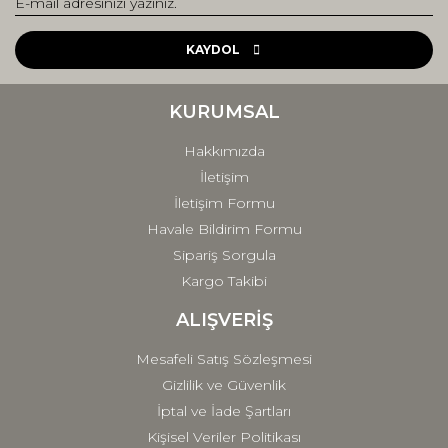
Yorum Yaz
Ürün resmi kalitesiz, bozuk veya görüntülenemiyor.
Ürün açıklamasında eksik bilgiler bulunuyor.
KAYDOL
Ürün bilgilerinde hatalar bulunuyor.
Ürün fiyatı diğer sitelerden daha pahalı.
KURUMSAL
Bu ürüne benzer farklı alternatifler olmalı.
Hakkımızda
İletişim
İletişim Formu
Havale Bildirim Formu
Sipariş Sorgula
Gönder
Kargo Takibi
ALIŞVERİŞ
Mesafeli Satış Sözleşmesi
Gizlilik ve Güvenlik
İptal ve İade Şartları
Kişisel Veriler Politikası