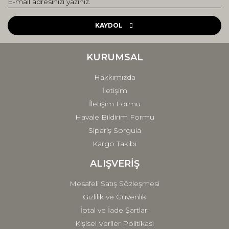
Yorum Yaz
Ürün resmi kalitesiz, bozuk veya görüntülenemiyor.
Ürün açıklamasında eksik bilgiler bulunuyor.
KAYDOL
Ürün bilgilerinde hatalar bulunuyor.
Ürün fiyatı diğer sitelerden daha pahalı.
KURUMSAL
Bu ürüne benzer farklı alternatifler olmalı.
Hakkımızda
İletişim
İletişim Formu
Havale Bildirim Formu
Sipariş Sorgula
Gönder
Kargo Takibi
ALIŞVERİŞ
Mesafeli Satış Sözleşmesi
Gizlilik ve Güvenlik
İptal ve İade Şartları
Kişisel Veriler Politikası