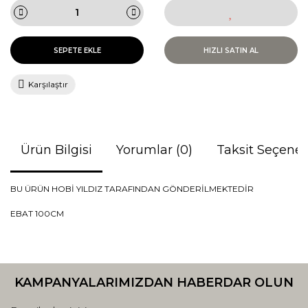
SEPETE EKLE
HIZLI SATIN AL
Karşılaştır
Ürün Bilgisi
Yorumlar (0)
Taksit Seçenek
BU ÜRÜN HOBİ YILDIZ TARAFINDAN GÖNDERİLMEKTEDİR
EBAT 100CM
Bu ürünün fiyat bilgisi, resim, ürün açıklamalarında ve diğer
konularda yetersiz gördüğünüz noktaları öneri formunu
Bu ürüne ilk yorumu siz yapın!
kullanarak tarafımıza iletebilirsiniz.
KAMPANYALARIMIZDAN HABERDAR OLUN
Görüş ve önerileriniz için teşekkür ederiz.