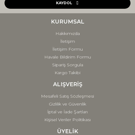
Ürün açıklamasında eksik bilgiler bulunuyor.
KAYDOL
Ürün bilgilerinde hatalar bulunuyor.
Ürün fiyatı diğer sitelerden daha pahalı.
KURUMSAL
Bu ürüne benzer farklı alternatifler olmalı.
Hakkımızda
İletişim
İletişim Formu
Havale Bildirim Formu
Sipariş Sorgula
Gönder
Kargo Takibi
ALIŞVERİŞ
Mesafeli Satış Sözleşmesi
Gizlilik ve Güvenlik
İptal ve İade Şartları
Kişisel Veriler Politikası
ÜYELİK