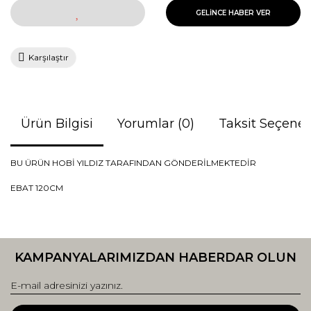
GELİNCE HABER VER
Karşılaştır
Ürün Bilgisi
Yorumlar (0)
Taksit Seçenek
BU ÜRÜN HOBİ YILDIZ TARAFINDAN GÖNDERİLMEKTEDİR
EBAT 120CM
Bu ürünün fiyat bilgisi, resim, ürün açıklamalarında ve diğer
konularda yetersiz gördüğünüz noktaları öneri formunu
Bu ürüne ilk yorumu siz yapın!
kullanarak tarafımıza iletebilirsiniz.
KAMPANYALARIMIZDAN HABERDAR OLUN
Görüş ve önerileriniz için teşekkür ederiz.
Yorum Yaz
Ürün resmi kalitesiz, bozuk veya görüntülenemiyor.