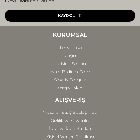
Yorum Yaz
Ürün resmi kalitesiz, bozuk veya görüntülenemiyor.
Ürün açıklamasında eksik bilgiler bulunuyor.
KAYDOL
Ürün bilgilerinde hatalar bulunuyor.
Ürün fiyatı diğer sitelerden daha pahalı.
KURUMSAL
Bu ürüne benzer farklı alternatifler olmalı.
Hakkımızda
İletişim
İletişim Formu
Havale Bildirim Formu
Sipariş Sorgula
Gönder
Kargo Takibi
ALIŞVERİŞ
Mesafeli Satış Sözleşmesi
Gizlilik ve Güvenlik
İptal ve İade Şartları
Kişisel Veriler Politikası