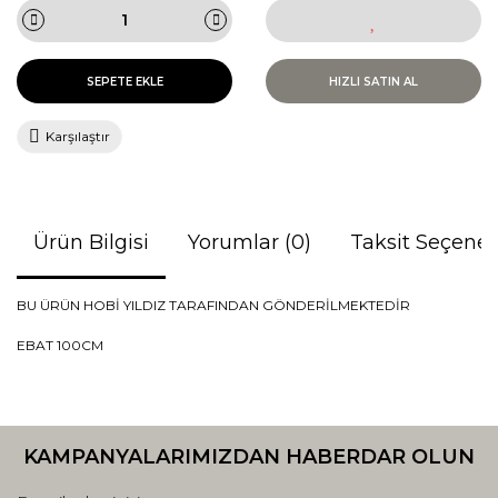
SEPETE EKLE
HIZLI SATIN AL
Karşılaştır
Ürün Bilgisi
Yorumlar (0)
Taksit Seçenek
BU ÜRÜN HOBİ YILDIZ TARAFINDAN GÖNDERİLMEKTEDİR
EBAT 100CM
Bu ürünün fiyat bilgisi, resim, ürün açıklamalarında ve diğer
konularda yetersiz gördüğünüz noktaları öneri formunu
Bu ürüne ilk yorumu siz yapın!
kullanarak tarafımıza iletebilirsiniz.
KAMPANYALARIMIZDAN HABERDAR OLUN
Görüş ve önerileriniz için teşekkür ederiz.