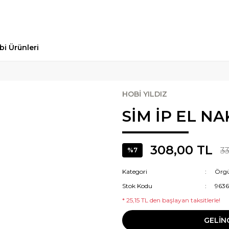
bi Ürünleri
HOBİ YILDIZ
SİM İP EL NA
308,00 TL
3
%7
Kategori
Örgü
Stok Kodu
9636
* 25,15 TL den başlayan taksitlerle!
GELİN