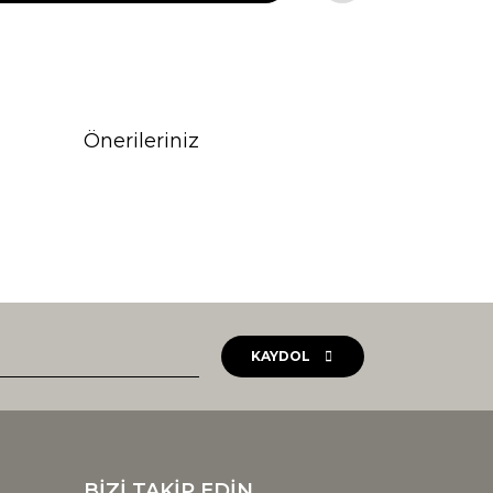
Önerileriniz
rak tarafımıza iletebilirsiniz.
KAYDOL
BİZİ TAKİP EDİN