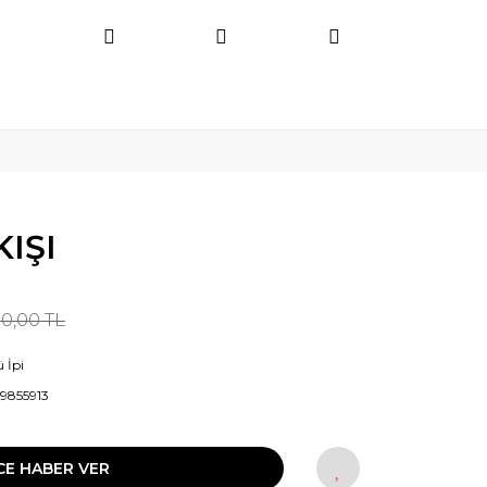
KIŞI
30,00 TL
 İpi
9855913
CE HABER VER