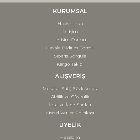
Ürün bilgilerinde hatalar bulunuyor.
Ürün fiyatı diğer sitelerden daha pahalı.
KURUMSAL
Bu ürüne benzer farklı alternatifler olmalı.
Hakkımızda
İletişim
İletişim Formu
Havale Bildirim Formu
Sipariş Sorgula
Gönder
Kargo Takibi
ALIŞVERİŞ
Mesafeli Satış Sözleşmesi
Gizlilik ve Güvenlik
İptal ve İade Şartları
Kişisel Veriler Politikası
ÜYELİK
Hesabım