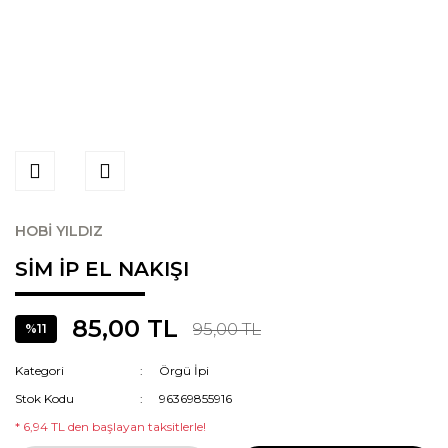
HOBİ YILDIZ
SİM İP EL NAKIŞI
85,00 TL
95,00 TL
%11
Kategori
Örgü İpi
Stok Kodu
96369855916
* 6,94 TL den başlayan taksitlerle!