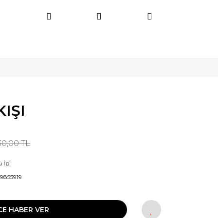
KIŞI
30,00 TL
 İpi
9855919
CE HABER VER