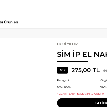
bi Ürünleri
HOBİ YILDIZ
SİM İP EL NA
275,00 TL
3
%17
Kategori
Örgü
Stok Kodu
9636
* 22,46 TL den başlayan taksitlerle!
GELİN