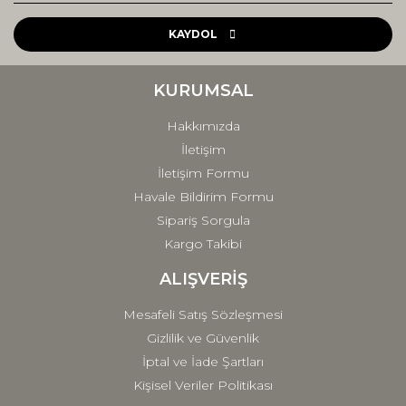
Ürün resmi kalitesiz, bozuk veya görüntülenemiyor.
Ürün açıklamasında eksik bilgiler bulunuyor.
KAYDOL
Ürün bilgilerinde hatalar bulunuyor.
Ürün fiyatı diğer sitelerden daha pahalı.
KURUMSAL
Bu ürüne benzer farklı alternatifler olmalı.
Hakkımızda
İletişim
İletişim Formu
Havale Bildirim Formu
Sipariş Sorgula
Gönder
Kargo Takibi
ALIŞVERİŞ
Mesafeli Satış Sözleşmesi
Gizlilik ve Güvenlik
İptal ve İade Şartları
Kişisel Veriler Politikası