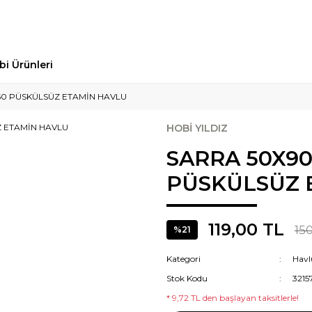
bi Ürünleri
50 PÜSKÜLSÜZ ETAMİN HAVLU
HOBİ YILDIZ
SARRA 50X90
PÜSKÜLSÜZ 
119,00 TL
150
%21
Kategori
Havl
Stok Kodu
3215
* 9,72 TL den başlayan taksitlerle!