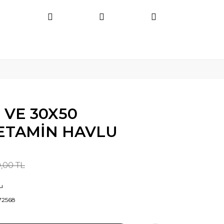
 VE 30X50
ETAMİN HAVLU
,00 TL
u
72568