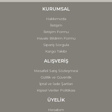
Ürün bilgilerinde hatalar bulunuyor.
Ürün fiyatı diğer sitelerden daha pahalı.
KURUMSAL
Bu ürüne benzer farklı alternatifler olmalı.
Hakkımızda
İletişim
İletişim Formu
Havale Bildirim Formu
Sipariş Sorgula
Gönder
Kargo Takibi
ALIŞVERİŞ
Mesafeli Satış Sözleşmesi
Gizlilik ve Güvenlik
İptal ve İade Şartları
Kişisel Veriler Politikası
ÜYELİK
Hesabım