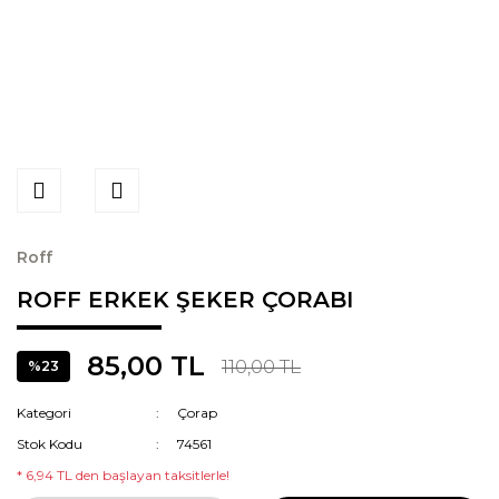
Roff
ROFF ERKEK ŞEKER ÇORABI
85,00 TL
110,00 TL
%23
Kategori
Çorap
Stok Kodu
74561
* 6,94 TL den başlayan taksitlerle!